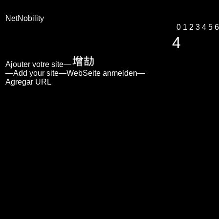
NetNobility
0
1
2
3
4
5
6
4
Ajouter votre site—
—Add your site—WebSeite anmelden—
Agregar URL