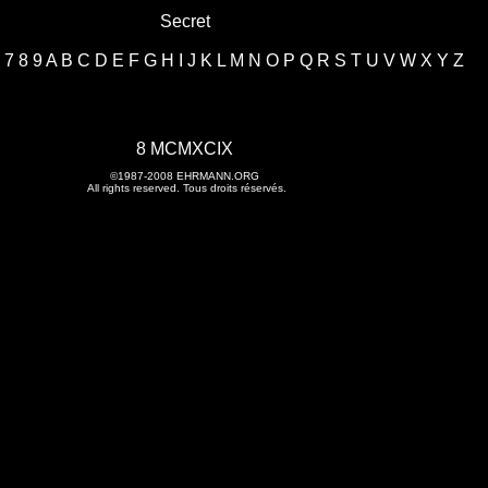
Secret
7
8
9
A
B
C
D
E
F
G
H
I
J
K
L
M
N
O
P
Q
R
S
T
U
V
W
X
Y
Z
8 MCMXCIX
©1987-2008
EHRMANN.ORG
All rights reserved. Tous droits réservés.